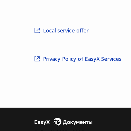
Local ser­vice offer
Pri­va­cy Pol­i­cy of EasyX Services
EasyX
Документы