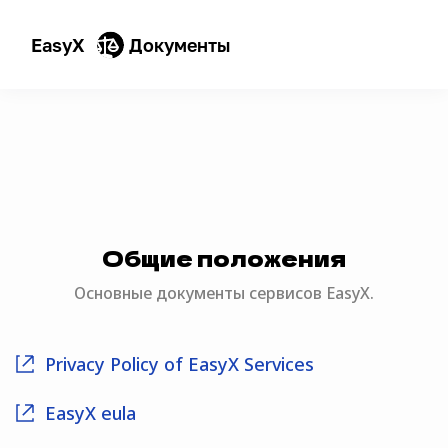
EasyX
Документы
Общие положения
Основные документы сервисов EasyX.
Pri­va­cy Pol­i­cy of EasyX Services
EasyX eula